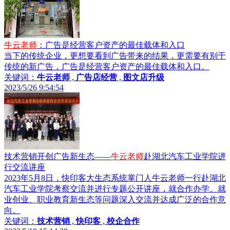
牛云老师
：广告是经营客户资产的最佳载体和入口
当下的传统企业，更想要看到广告带来的结果，更需要有别于
传统的新广告，广告是经营客户资产的最佳载体和入口。
关键词：
牛云老师
,
广告店经营
,
图文店升级
2023/5/26 9:54:54
技术营销开创广告新生态——
牛云老师
赴湖北汽车工业学院进
行交流讲座
2023年5月8日，快印客大生态系统掌门人牛云老师一行赴湖北
汽车工业学院考察交流并进行专题公开讲座，就合作办学、就
业创业、职业教育新生态等问题深入交流并达成广泛的合作意
向。
关键词：
技术营销
,
快印客
,
校企合作