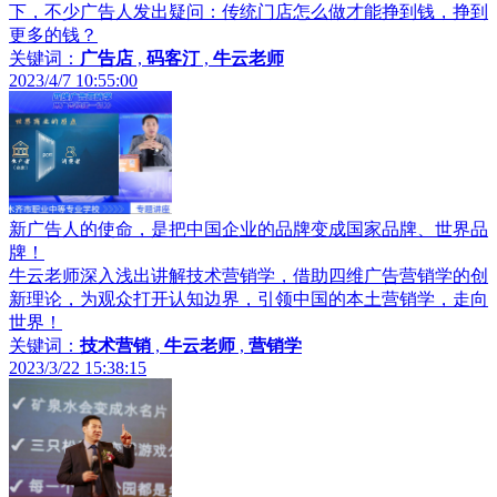
下，不少广告人发出疑问：传统门店怎么做才能挣到钱，挣到
更多的钱？
关键词：
广告店
,
码客汀
,
牛云老师
2023/4/7 10:55:00
新广告人的使命，是把中国企业的品牌变成国家品牌、世界品
牌！
牛云老师深入浅出讲解技术营销学，借助四维广告营销学的创
新理论，为观众打开认知边界，引领中国的本土营销学，走向
世界！
关键词：
技术营销
,
牛云老师
,
营销学
2023/3/22 15:38:15