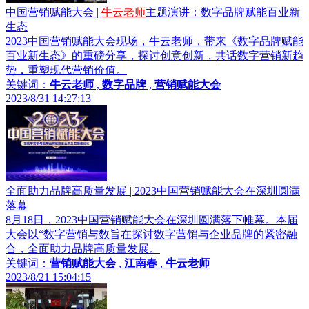
中国营销赋能大会 |
牛云老师
主题演讲：数字品牌赋能百业新
生态
2023中国营销赋能大会现场，牛云老师，带来《数字品牌赋能
百业新生态》的重磅分享，探讨创意创新，共话数字营销新趋
势，重塑现代营销价值。
关键词：
牛云老师
,
数字品牌
,
营销赋能大会
2023/8/31 14:27:13
全面助力品牌高质量发展 | 2023中国营销赋能大会在深圳圆满
落幕
8月18日，2023中国营销赋能大会在深圳圆满落下帷幕。本届
大会以“数字营销与数旨在探讨数字营销与企业品牌的紧密融
合，全面助力品牌高质量发展。
关键词：
营销赋能大会
,
江南春
,
牛云老师
2023/8/21 15:04:15