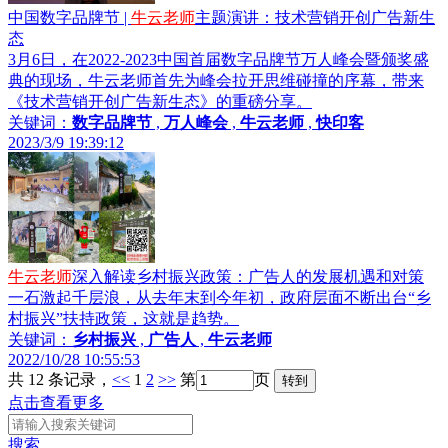
中国数字品牌节 |
牛云老师
主题演讲：技术营销开创广告新生
态
3月6日，在2022-2023中国首届数字品牌节万人峰会暨颁奖盛
典的现场，牛云老师首先为峰会拉开思维碰撞的序幕，带来
《技术营销开创广告新生态》的重磅分享。
关键词：
数字品牌节
,
万人峰会
,
牛云老师
,
快印客
2023/3/9 19:39:12
牛云老师
深入解读乡村振兴政策：广告人的发展机遇和对策
一石激起千层浪，从去年末到今年初，政府层面不断出台“乡
村振兴”扶持政策，这就是趋势。
关键词：
乡村振兴
,
广告人
,
牛云老师
2022/10/28 10:55:53
共 12 条记录，
<<
1
2
>>
第
页
点击查看更多
搜索