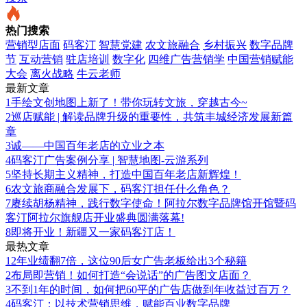
热门搜索
营销型店面
码客汀
智慧党建
农文旅融合
乡村振兴
数字品牌
节
互动营销
驻店培训
数字化
四维广告营销学
中国营销赋能
大会
离火战略
牛云老师
最新文章
1
手绘文创地图上新了！带你玩转文旅，穿越古今~
2
巡店赋能 | 解读品牌升级的重要性，共筑丰城经济发展新篇
章
3
诚——中国百年老店的立业之本
4
码客汀广告案例分享 | 智慧地图-云游系列
5
坚持长期主义精神，打造中国百年老店新辉煌！
6
农文旅商融合发展下，码客汀担任什么角色？
7
赓续胡杨精神，践行数字使命！阿拉尔数字品牌馆开馆暨码
客汀阿拉尔旗舰店开业盛典圆满落幕!
8
即将开业！新疆又一家码客汀店！
最热文章
1
2年业绩翻7倍，这位90后女广告老板给出3个秘籍
2
布局即营销！如何打造“会说话”的广告图文店面？
3
不到1年的时间，如何把60平的广告店做到年收益过百万？
4
码客汀：以技术营销思维，赋能百业数字品牌