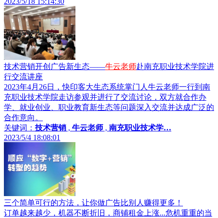
2023/5/18 15:14:30
技术营销开创广告新生态——
牛云老师
赴南充职业技术学院进
行交流讲座
2023年4月26日，快印客大生态系统掌门人牛云老师一行到南
充职业技术学院走访参观并进行了交流讨论，双方就合作办
学、就业创业、职业教育新生态等问题深入交流并达成广泛的
合作意向。
关键词：
技术营销
,
牛云老师
,
南充职业技术学…
2023/5/4 18:08:01
三个简单可行的方法，让你做广告比别人赚得更多！
订单越来越少，机器不断折旧，商铺租金上涨...危机重重的当