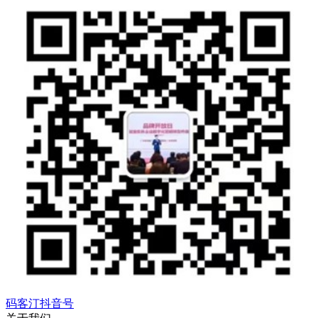
码客汀抖音号