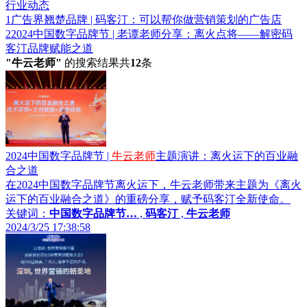
行业动态
1
广告界翘楚品牌 | 码客汀：可以帮你做营销策划的广告店
2
2024中国数字品牌节 | 老谭老师分享：离火点将——解密码
客汀品牌赋能之道
"牛云老师"
的搜索结果共
12
条
2024中国数字品牌节 |
牛云老师
主题演讲：离火运下的百业融
合之道
在2024中国数字品牌节离火运下，牛云老师带来主题为《离火
运下的百业融合之道》的重磅分享，赋予码客汀全新使命。
关键词：
中国数字品牌节…
,
码客汀
,
牛云老师
2024/3/25 17:38:58