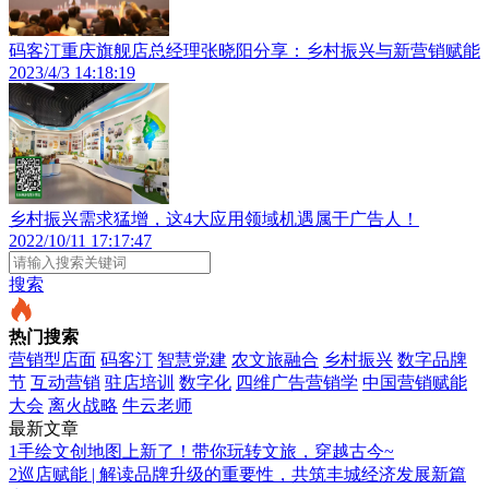
码客汀重庆旗舰店总经理张晓阳分享：乡村振兴与新营销赋能
2023/4/3 14:18:19
乡村振兴需求猛增，这4大应用领域机遇属于广告人！
2022/10/11 17:17:47
搜索
热门搜索
营销型店面
码客汀
智慧党建
农文旅融合
乡村振兴
数字品牌
节
互动营销
驻店培训
数字化
四维广告营销学
中国营销赋能
大会
离火战略
牛云老师
最新文章
1
手绘文创地图上新了！带你玩转文旅，穿越古今~
2
巡店赋能 | 解读品牌升级的重要性，共筑丰城经济发展新篇