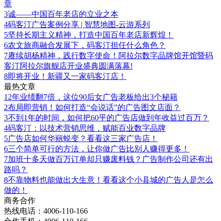
章
3
诚——中国百年老店的立业之本
4
码客汀广告案例分享 | 智慧地图-云游系列
5
坚持长期主义精神，打造中国百年老店新辉煌！
6
农文旅商融合发展下，码客汀担任什么角色？
7
赓续胡杨精神，践行数字使命！阿拉尔数字品牌馆开馆暨码
客汀阿拉尔旗舰店开业盛典圆满落幕!
8
即将开业！新疆又一家码客汀店！
最热文章
1
2年业绩翻7倍，这位90后女广告老板给出3个秘籍
2
布局即营销！如何打造“会说话”的广告图文店面？
3
不到1年的时间，如何把60平的广告店做到年收益过百万？
4
码客汀：以技术营销思维，赋能百业数字品牌
5
广告店如何华丽蜕变？看看这三家广告店！
6
三个简单可行的方法，让你做广告比别人赚得更多！
7
加班十多天做百万订单却只赚废料钱？广告制作公司还有出
路吗？
8
不靠物料也能做出大生意！看看这个小县城的广告人是怎么
做的！
商务合作
热线电话：4006-110-166