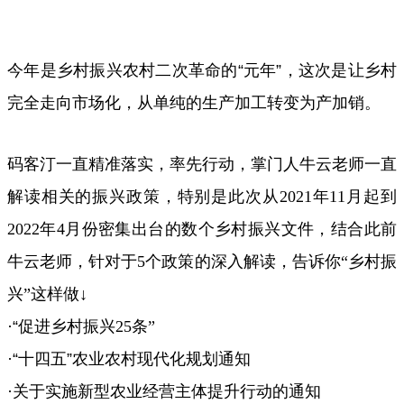
今年是乡村振兴农村二次革命的“元年”，这次是让乡村
完全走向市场化，从单纯的生产加工转变为产加销。
码客汀一直精准落实，率先行动，掌门人牛云老师一直
解读相关的振兴政策，特别是此次从
2021
年
11
月起到
2022
年
4
月份密集出台的数个乡村振兴文件，结合此前
牛云老师，针对于
5
个政策的深入解读，告诉你
“
乡村振
兴
”
这样做
↓
·“促进乡村振兴
25
条
”
·“十四五”农业农村现代化规划通知
·关于实施新型农业经营主体提升行动的通知