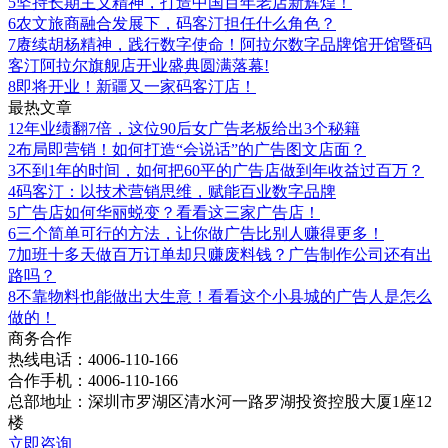
5
坚持长期主义精神，打造中国百年老店新辉煌！
6
农文旅商融合发展下，码客汀担任什么角色？
7
赓续胡杨精神，践行数字使命！阿拉尔数字品牌馆开馆暨码
客汀阿拉尔旗舰店开业盛典圆满落幕!
8
即将开业！新疆又一家码客汀店！
最热文章
1
2年业绩翻7倍，这位90后女广告老板给出3个秘籍
2
布局即营销！如何打造“会说话”的广告图文店面？
3
不到1年的时间，如何把60平的广告店做到年收益过百万？
4
码客汀：以技术营销思维，赋能百业数字品牌
5
广告店如何华丽蜕变？看看这三家广告店！
6
三个简单可行的方法，让你做广告比别人赚得更多！
7
加班十多天做百万订单却只赚废料钱？广告制作公司还有出
路吗？
8
不靠物料也能做出大生意！看看这个小县城的广告人是怎么
做的！
商务合作
热线电话：4006-110-166
合作手机：4006-110-166
总部地址：深圳市罗湖区清水河一路罗湖投资控股大厦1座12
楼
立即咨询