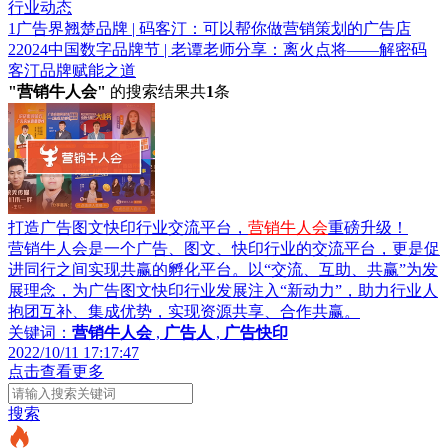
行业动态
1
广告界翘楚品牌 | 码客汀：可以帮你做营销策划的广告店
2
2024中国数字品牌节 | 老谭老师分享：离火点将——解密码
客汀品牌赋能之道
"营销牛人会"
的搜索结果共
1
条
打造广告图文快印行业交流平台，
营销牛人会
重磅升级！
营销牛人会是一个广告、图文、快印行业的交流平台，更是促
进同行之间实现共赢的孵化平台。以“交流、互助、共赢”为发
展理念，为广告图文快印行业发展注入“新动力”，助力行业人
抱团互补、集成优势，实现资源共享、合作共赢。
关键词：
营销牛人会
,
广告人
,
广告快印
2022/10/11 17:17:47
点击查看更多
搜索