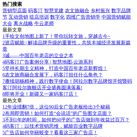
热门搜索
营销型店面
码客汀
智慧党建
农文旅融合
乡村振兴
数字品牌
节
互动营销
驻店培训
数字化
四维广告营销学
中国营销赋能
大会
离火战略
牛云老师
最新文章
1
手绘文创地图上新了！带你玩转文旅，穿越古今~
2
巡店赋能 | 解读品牌升级的重要性，共筑丰城经济发展新篇
章
3
诚——中国百年老店的立业之本
4
码客汀广告案例分享 | 智慧地图-云游系列
5
坚持长期主义精神，打造中国百年老店新辉煌！
6
农文旅商融合发展下，码客汀担任什么角色？
7
赓续胡杨精神，践行数字使命！阿拉尔数字品牌馆开馆暨码
客汀阿拉尔旗舰店开业盛典圆满落幕!
8
即将开业！新疆又一家码客汀店！
最热文章
1
2年业绩翻7倍，这位90后女广告老板给出3个秘籍
2
布局即营销！如何打造“会说话”的广告图文店面？
3
不到1年的时间，如何把60平的广告店做到年收益过百万？
4
码客汀：以技术营销思维，赋能百业数字品牌
5
广告店如何华丽蜕变？看看这三家广告店！